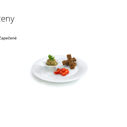
ženy
 Zapečené