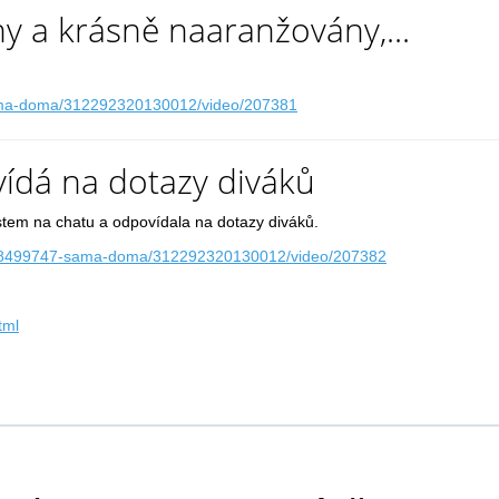
 a krásně naaranžovány,...
sama-doma/312292320130012/video/207381
vídá na dotazy diváků
ostem na chatu a odpovídala na dotazy diváků.
1148499747-sama-doma/312292320130012/video/207382
tml