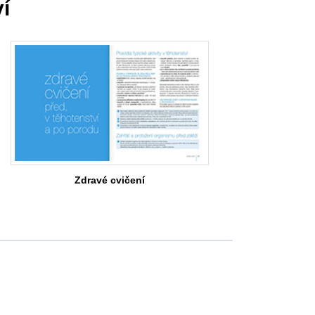
í
Zdravé cvičení