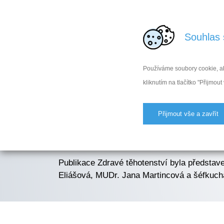
ZDRAVÉ TĚHOTENSTVÍ
Souhlas 
ZD
Používáme soubory cookie, ab
kliknutím na tlačítko "Přijmout
Zdravé těhotenství v
Přijmout vše a zavřít
Publikace Zdravé těhotenství byla představ
Eliášová, MUDr. Jana Martincová a šéfkucha