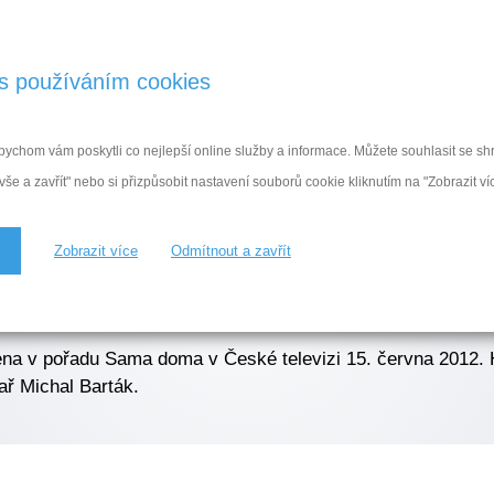
Jak kniha vznikla
Kř
s používáním cookies
RAVÁ VÝŽIVA
ZDRAVÉ VAŘENÍ
ZDRAVÉ CVIČ
ychom vám poskytli co nejlepší online služby a informace. Můžete souhlasit se 
 vše a zavřít" nebo si přizpůsobit nastavení souborů cookie kliknutím na "Zobrazit víc
 televizi
Zobrazit více
Odmítnout a zavřít
ena v pořadu Sama doma v České televizi 15. června 2012. 
ř Michal Barták.