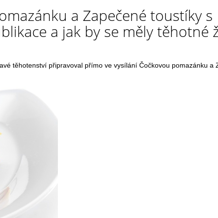
pomazánku a Zapečené toustíky s
likace a jak by se měly těhotné 
dravé těhotenství připravoval přímo ve vysílání Čočkovou pomazánku a