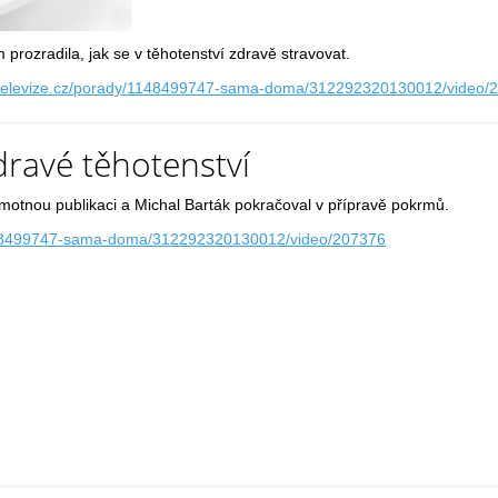
prozradila, jak se v těhotenství zdravě stravovat.
atelevize.cz/porady/1148499747-sama-doma/312292320130012/video/
dravé těhotenství
motnou publikaci a Michal Barták pokračoval v přípravě pokrmů.
1148499747-sama-doma/312292320130012/video/207376