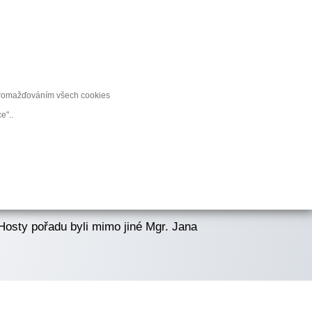
est knihy
Zdravé těhotenství v TV
Sponzoři
ENÍ
shromažďováním všech cookies
e"..
Hosty pořadu byli mimo jiné Mgr. Jana